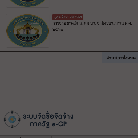
4 สิงหาคม 2569
การจ่ายขาดเงินสะสม ประจำปีงบประมาณ พ.ศ.
๒๕๖๙
อ่านข่าวทั้งหมด