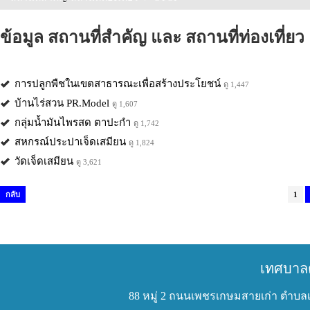
ข้อมูล สถานที่สำคัญ และ สถานที่ท่องเที่ยว
การปลูกพืชในเขตสาธารณะเพื่อสร้างประโยชน์
ดู 1,447
บ้านไร่สวน PR.Model
ดู 1,607
กลุ่มน้ำมันไพรสด ตาปะกำ
ดู 1,742
สหกรณ์ประปาเจ็ดเสมียน
ดู 1,824
วัดเจ็ดเสมียน
ดู 3,621
กลับ
1
เทศบาล
88 หมู่ 2 ถนนเพชรเกษมสายเก่า ตำบลเ