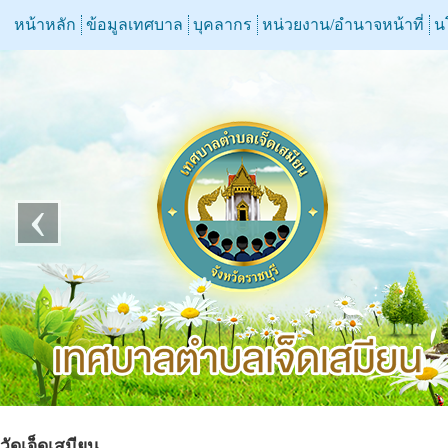
หน้าหลัก
ข้อมูลเทศบาล
บุคลากร
หน่วยงาน/อำนาจหน้าที่
น
‹
วัดเจ็ดเสมียน