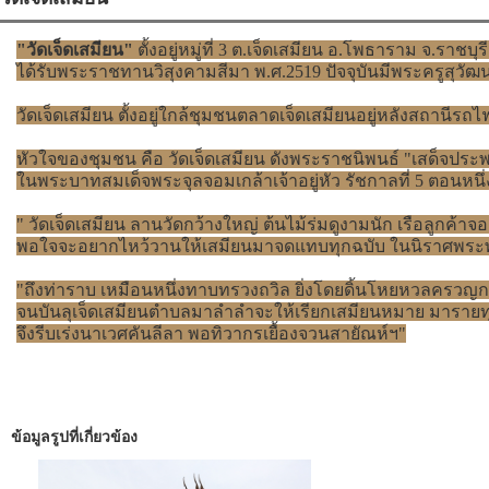
"วัดเจ็ดเสมียน"
ตั้งอยู่หมู่ที่ 3 ต.เจ็ดเสมียน อ.โพธาราม จ.ราชบุรี
ได้รับพระราชทานวิสุงคามสีมา พ.ศ.2519 ปัจจุบันมีพระครูสุวั
วัดเจ็ดเสมียน ตั้งอยู่ใกล้ชุมชนตลาดเจ็ดเสมียนอยู่หลังสถานีรถ
หัวใจของชุมชน คือ วัดเจ็ดเสมียน ดังพระราชนิพนธ์ "เสด็จปร
ในพระบาทสมเด็จพระจุลจอมเกล้าเจ้าอยู่หัว รัชกาลที่ 5 ตอนหนึ่
" วัดเจ็ดเสมียน ลานวัดกว้างใหญ่ ต้นไม้ร่มดูงามนัก เรือลูกค้าจอ
พอใจจะอยากไหว้วานให้เสมียนมาจดแทบทุกฉบับ ในนิราศพระพุทธย
"ถึงท่าราบ เหมือนหนึ่งทาบทรวงถวิล ยิ่งโดยดิ้นโหยหวลครวญกร
จนบันลุเจ็ดเสมียนตำบลมาลำลำจะให้เรียกเสมียนหมาย มารายทุกข
จึงรีบเร่งนาเวศคันลีลา พอทิวากรเยื้องจวนสายัณห์ฯ"
ข้อมูลรูปที่เกี่ยวข้อง