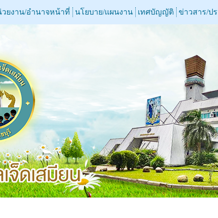
่วยงาน/อำนาจหน้าที่
นโยบาย/แผนงาน
เทศบัญญัติ
ข่าวสาร/ป