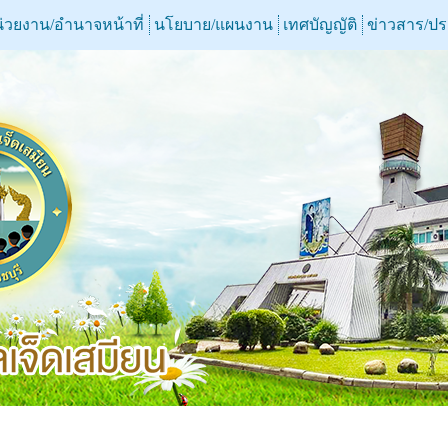
่วยงาน/อำนาจหน้าที่
นโยบาย/แผนงาน
เทศบัญญัติ
ข่าวสาร/ป