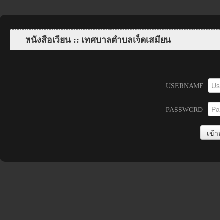
หนังสือเวียน :: เทศบาลตำบลเจ็ดเสมียน
USERNAME
PASSWORD
เข้า