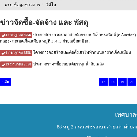
พรบ.ข้อมูลข่าวสาร
/
วีดีโอ
ข่าวจัดซื้อ-จัดจ้าง และ พัสดุ
ประกาศประกวดราคาจ้างด้วยระบบอิเล็กทรอนิกส์ (e-Auction) โ
4 กรกฎาคม 2558
กลอง - สุดเขตเจ็ดเสมียน หมู่ที่ 3, 4, 5 ตำบลเจ็ดเสมียน
โครงการก่อสร้างและติดตั้งเสาไฟฟ้าถนนสายวัดเจ็ดเสมียน
4 กรกฎาคม 2558
ประกวดราคาซื้อรถยนต์บรรทุกน้ำดับเพลิง
29 มิถุนายน 2558
กลับ
17
18
19
20
เทศบาล
88 หมู่ 2 ถนนเพชรเกษมสายเก่า ตำบลเ