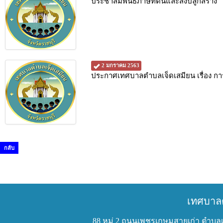
ประชาสัมพันธ์ภาษีที่ดินและสิ่งปลูกสร้าง
2 มกราคม 2563
ประกาศเทศบาลตำบลเจ็ดเสมียน เรื่อง การ
กลับ
เทศบาล
88 หมู่ 2 ถนนเพชรเกษมสายเก่า ตำบลเ