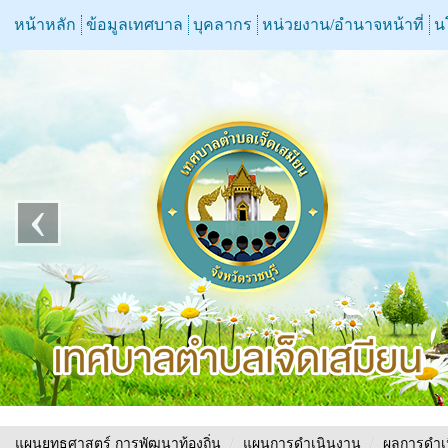
หน้าหลัก
ข้อมูลเทศบาล
บุคลากร
หน่วยงาน/อำนาจหน้าที่
น
‹
แผนยุทธศาสตร์ การพัฒนาท้องถิ่น
/
แผนการดำเนินงาน
/
ผลการดำเ