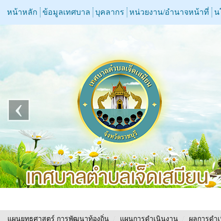
หน้าหลัก
ข้อมูลเทศบาล
บุคลากร
หน่วยงาน/อำนาจหน้าที่
น
‹
แผนยุทธศาสตร์ การพัฒนาท้องถิ่น
/
แผนการดำเนินงาน
/
ผลการดำเ