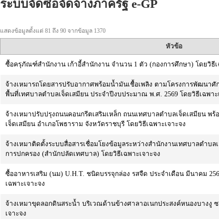
ระบบจัดซื้อจัดจ้างภาครัฐ e-GP
แสดงข้อมูลตั้งแต่ 81 ถึง 90 จากข้อมูล 1370
หัวข้อ
ซื้อครุภัณฑ์สำนักงาน เก้าอี้สำนักงาน จำนวน 1 ตัว (กองการศึกษา) โดยวิธ
จ้างเหมารถโดยสารปรับอากาศพร้อมน้ำมันเชื้อเพลิง ตามโครงการพัฒนา
พื้นที่เทศบาลตำบลเจ็ดเสมียน ประจำปีงบประมาณ พ.ศ. 2569 โดยวิธีเฉพา
จ้างเหมาปรับปรุงถนนคอนกรีตเสริมเหล็ก ถนนเทศบาลตำบลเจ็ดเสมียน พร้อ
เจ็ดเสมียน อำเภอโพธาราม จังหวัดราชบุรี โดยวิธีเฉพาะเจาะจง
จ้างเหมาติดตั้งระบบสื่อสารเชื่อมโยงข้อมูลระหว่างสำนักงานเทศบาลตำบล
การปกครอง (สำนักปลัดเทศบาล) โดยวิธีเฉพาะเจาะจง
ซื้ออาหารเสริม (นม) U.H.T. ชนิดบรรจุกล่อง รสจืด ประจำเดือน มีนาคม 2569
เฉพาะเจาะจง
จ้างเหมาขุดลอกดินสระน้ำ บริเวณด้านข้างศาลาอเนกประสงค์หนองบางงู ซอย 
เจาะจง