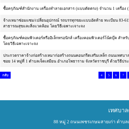
ซื้อครุภัณฑ์สำนักงาน เครื่องทำลายเอกสาร (แบบตัดตรง) จำนวน 1 เครื่อ
จ้างเหมาซ่อมแซม/เปลี่ยนอุปกรณ์ รถบรรทุกขยะแบบอัดท้าย ทะเบียน 83-615
สาธารณสุขและสิ่งแวดล้อม โดยวิธีเฉพาะเจาะจง
ซื้อครุภัณฑ์คอมพิวเตอร์หรืออิเล็กทรอนิกส์ เครื่องคอมพิวเตอร์โน้ตบุ๊ค สำ
โดยวิธีเฉพาะเจาะจง
ประกวดราคาจ้างก่อสร้างเหมาก่อสร้างถนนคอนกรีตเสริมเหล็ก ถนนเทศบาล
ซอย 14 หมู่ที่ 1 ตำบลเจ็ดเสมียน อำเภอโพธาราม จังหวัดราชบุรี ด้วยวิธีประ
กลับ
4
5
6
7
เทศบาล
88 หมู่ 2 ถนนเพชรเกษมสายเก่า ตำบลเ