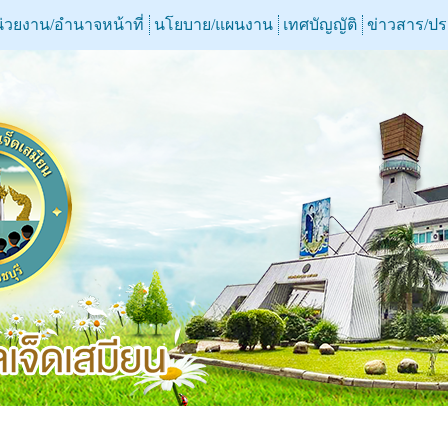
่วยงาน/อำนาจหน้าที่
นโยบาย/แผนงาน
เทศบัญญัติ
ข่าวสาร/ป