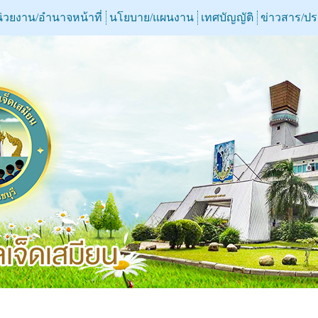
่วยงาน/อำนาจหน้าที่
นโยบาย/แผนงาน
เทศบัญญัติ
ข่าวสาร/ป