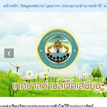
หน้าหลัก
ข้อมูลเทศบาล
บุคลากร
หน่วยงาน/อำนาจหน้าที่
น
‹
แหล่งเรียนรู้สถานประกอบการหัวไชโป๊วแม่เนาวรัตน์