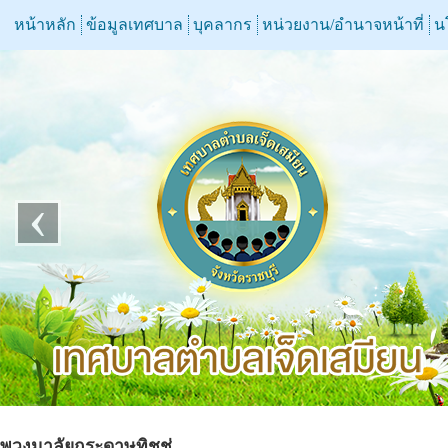
หน้าหลัก
ข้อมูลเทศบาล
บุคลากร
หน่วยงาน/อำนาจหน้าที่
น
‹
พวงมาลัยกระดาษทิชชู่