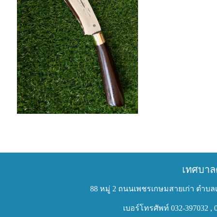
เทศบาล
88 หมู่ 2 ถนนเพชรเกษมสายเก่า ตำบลเ
เบอร์โทรศัพท์ 032-397032 , 