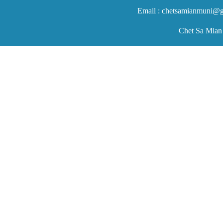
Email : chetsamianmuni@g
Chet Sa Mian 