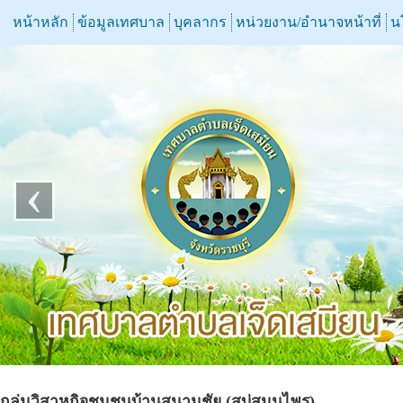
หน้าหลัก
ข้อมูลเทศบาล
บุคลากร
หน่วยงาน/อำนาจหน้าที่
น
‹
กลุ่มวิสาหกิจชุมชนบ้านสนามชัย (สบู่สมุนไพร)